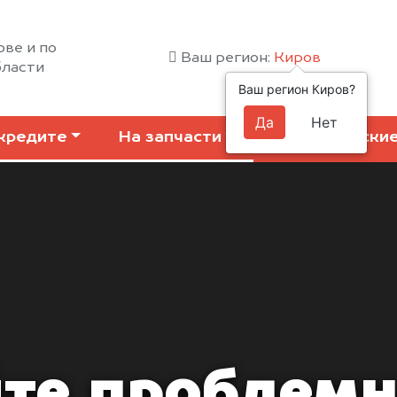
ове и по
Ваш регион:
Киров
бласти
Ваш регион Киров?
Да
Нет
кредите
На запчасти
Коммерчески
те проблемн