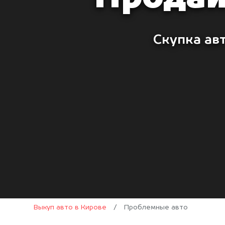
Скупка ав
Выкуп авто в Кирове
/
Проблемные авто