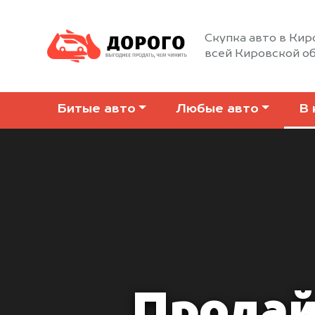
Скупка авто в Кир
всей Кировской о
Битые авто
Любые авто
В 
Продай