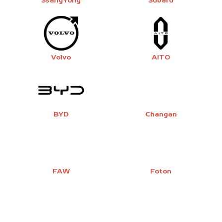
SsangYong
Subaru
Volvo
AITO
BYD
Changan
FAW
Foton