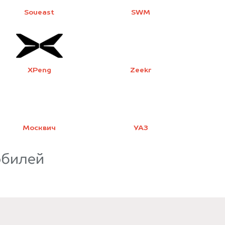
Soueast
SWM
XPeng
Zeekr
Москвич
УАЗ
обилей