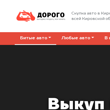
Скупка авто в Кир
всей Кировской о
Битые авто
Любые авто
В 
Выкуп 