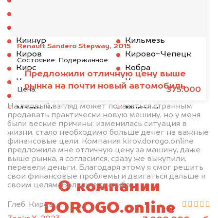
Верхошижемье
Вятские Поляны
Зуевка
Каринторф
Кикнур
Кильмезь
Renault Sandero Stepway, 2015
Киров
Кирово-Чепецк
Состояние:
Подержанное
Кирс
Кобра
Предложили отличную цену выше
Котельнич
Кумены
рынка на почти новый автомобиль
375.000
Цена:
Ленинское
Луза
На первый взгляд может показаться странным
Малмыж
Мураши
продавать практически новую машину, но у меня
Нагорск
Нема
были веские причины: изменилась ситуация в
жизни, стало необходимо больше денег на важные
Нововятск
Нолинск
финансовые цели. Компания kirov.dorogo.online
Омутнинск
Опарино
предложила мне отличную цену за машину, даже
выше рынка, я согласился, сразу же выкупили,
Оричи
Пижанка
перевели деньги. Благодаря этому я смог решить
свои финансовые проблемы и двигаться дальше к
Подосиновец
Санчурск
О компании
своим целям. Большое спасибо.
Свеча
Слободской
Советск
Сосновка
Глеб, Киров
DOROGO.online
Суна
Тужа