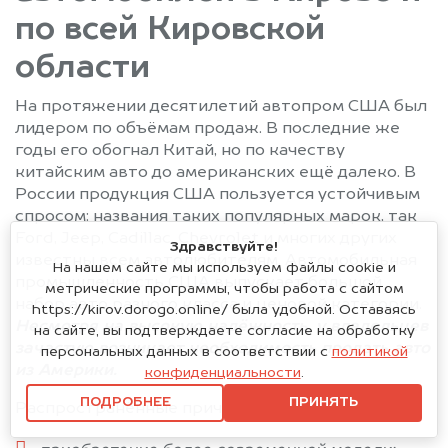
по всей Кировской
области
На протяжении десятилетий автопром США был
лидером по объёмам продаж. В последние же
годы его обогнал Китай, но по качеству
китайским авто до американских ещё далеко. В
России продукция США пользуется устойчивым
спросом: названия таких популярных марок, так
Ford, Jeep, Cadillac, Chevrolet и многих других
Здравствуйте!
известны всем автолюбителям. Автомобильная
На нашем сайте мы используем файлы cookie и
промышленность США выпускает большой
метрические программы, чтобы работа с сайтом
набор авто разного класса и ценовой категории.
https://kirov.dorogo.online/ была удобной. Оставаясь
Несмотря на высокую надёжность, у владельцев
на сайте, вы подтверждаете согласие на обработку
зачастую возникает необходимость продать авто
персональных данных в соответствии с
политикой
из Америки.
конфиденциальности
.
ПОДРОБНЕЕ
ПРИНЯТЬ
Распространённые причины продажи: