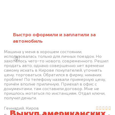
Быстро оформили и заплатили за
автомобиль
Узнать цену
Машина у меня в хорошем состоянии,
использовалась только для личных поездок. Но
Я даю согласие на обработку своих
захотелось чего-то нового, современного. Решил
персональных данных и соглашаюсь с
продать авто, однако совершенно нет времени
самому искать в Кирове покупателей, уточнять
политикой конфиденциальности
цену, торговаться. Обратился в фирму, никаких
проблем! По телефону назвали примерную цену,
причём вполне приличную. Приехал в офис с
документами, там составили договор. Мне не
пришлось мотаться по инстанциям. Отдал ключи,
получил деньги.
Геннадий, Киров
Выкуп американских