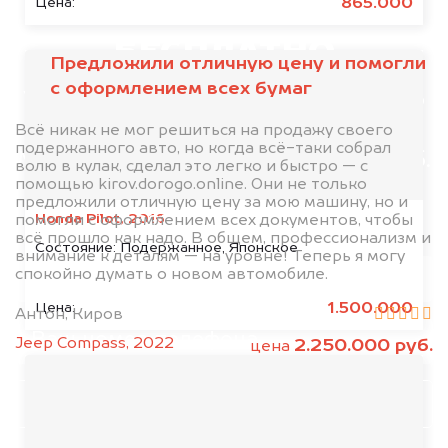
абсолютно
865.000
Цена:
БЕСПЛАТНО
Предложили отличную цену и помогли
с оформлением всех бумаг
Узнайте стоимость американского
автомобиля.
Всё никак не мог решиться на продажу своего
подержанного авто, но когда всё-таки собрал
Мы купим ваше авто на 20.000 руб.
волю в кулак, сделал это легко и быстро — с
помощью kirov.dorogo.online. Они не только
дороже, чем предлагают на
предложили отличную цену за мою машину, но и
автоаукционах.
Honda Pilot, 2016
помогли с оформлением всех документов, чтобы
всё прошло как надо. В общем, профессионализм и
Состояние:
Подержанное, Японское
внимание к деталям — на уровне! Теперь я могу
спокойно думать о новом автомобиле.
1.500.000
Цена:
Антон, Киров
Jeep Compass, 2022
2.250.000 руб.
цена
Узнать стоимость