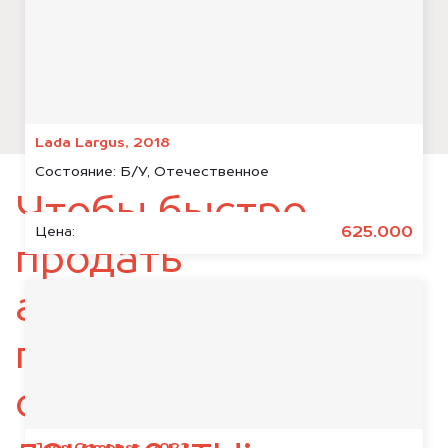
Lada Largus, 2018
Состояние:
Б/У, Отечественное
Чтобы быстро
625.000
Цена:
продать
автомобиль,
подготовьте
следующие
Jeep Compass, 2022