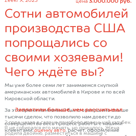
Zeekr X, 2023
3.000.000 руб.
цена
Уни
Уржум
Сотни автомобилей
Фаленки
Халтурин
производства США
Юрья
Яранск
попрощались со
своими хозяевами!
Чего ждёте вы?
Мы уже более семи лет занимаемся скупкой
американских автомобилей в Кирове и по всей
Кировской области.
Заплатили больше, чем рассчитывал
За это время компанией было совершено свыше
тысячи сделок, что позволило нам довести до
2 года назад в салоне приобрёл новенький хэтчбек.
совершенства весь процесс работы с нашими
Я не собирался его менять, но пришлось. Жена
клиентами:
оценку авто
, расчёт, оформление
родила двойню, разместиться в машине с