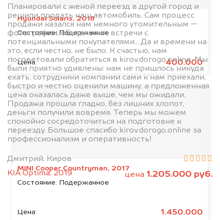
Планировали с женой переезд в другой город и
решили продать наш автомобиль. Сам процесс
Hyundai Solaris, 2018
продажи казался нам немного утомительным —
Состояние:
Подержанное
фотографии, объявления, встречи с
потенциальными покупателями... Да и времени на
это, если честно, не было. К счастью, нам
посоветовали обратиться в kirov.dorogo.online. Мы
400.000
Цена:
были приятно удивлены: нам не пришлось никуда
ехать, сотрудники компании сами к нам приехали,
быстро и честно оценили машину, а предложенная
цена оказалась даже выше, чем мы ожидали.
Продажа прошла гладко, без лишних хлопот,
деньги получили вовремя. Теперь мы можем
спокойно сосредоточиться на подготовке к
переезду. Большое спасибо kirov.dorogo.online за
профессионализм и оперативность!
Дмитрий, Киров
MINI Cooper Countryman, 2017
KIA Optima, 2019
1.205.000 руб.
цена
Состояние:
Подержанное
1.450.000
Цена: