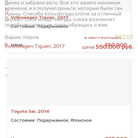
сумму и забрали авто. Всё это заняло минимум
слева
времени, и я получил деньги, которые были так
справа
нужны. Спасибо kirov.dorogo.online за отличный
Volkswagen Tiguan, 2017
салон
сервис! Если когда-нибудь снова возникнет
подобная ситуация, сразу обращусь к вам.
Состояние:
Подержанное
2. Отправьте фотографии на номер
Вадим, Киров
+79584983298 по WhatsApp*,
в мессенджер
MAX
или на электронную почту
550.000
Цена:
Volkswagen Tiguan, 2017
550.000 руб.
цена
info@dorogo.online
*принадлежит компании Meta Platforms, Inc., признанной экстремистской
организацией и запрещённой на территории РФ
Toyota Sai, 2014
Состояние:
Подержанное, Японское
Мы консультируем