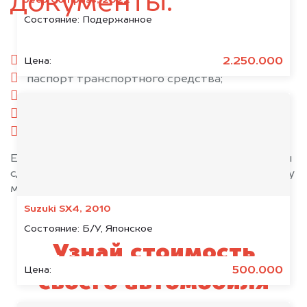
документы:
Состояние:
Подержанное
паспорт гражданина РФ;
2.250.000
Цена:
паспорт транспортного средства;
свидетельство о регистрации;
комплект ключей;
при необходимости — доверенность.
Если у вас нет всех документов, то наши юристы
сделают всё возможное, чтобы оформить сделку
максимально быстро!
Suzuki SX4, 2010
Состояние:
Б/У, Японское
Узнай стоимость
500.000
Цена:
своего автомобиля