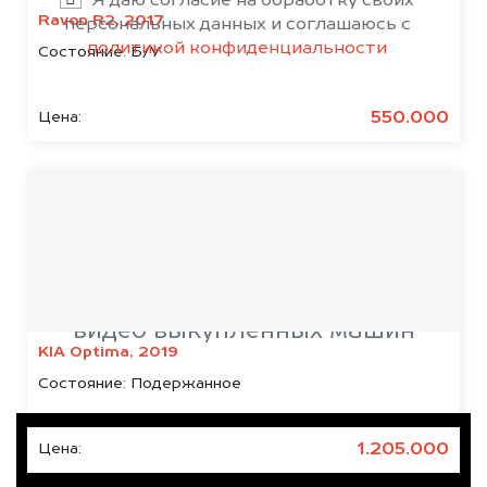
Я даю согласие на обработку своих
Ravon R2, 2017
персональных данных и соглашаюсь с
политикой конфиденциальности
Состояние:
Б/У
550.000
Цена:
Срочный выкуп
автомобилей
видео выкупленных машин
KIA Optima, 2019
Состояние:
Подержанное
1.205.000
Цена: