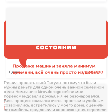
Выкупаем американские
автомобили в любом
состоянии
Honda e:NS1, 2022
Состояние:
Подержанное, Японское
Продажа машины заняла минимум
времени, всё очень просто и удобно
2.600.000
Цена:
Отправьте фотографии автомобиля — через
минуту эксперт-оценщик назовёт сумму.
Решил продать свой Тигуан, потому что были
нужны деньги для одной очень важной семейной
1. Сфотографируйте машину:
цели. Компанию kirov.dorogo.online мне
порекомендовали друзья, и я не разочаровался.
Весь процесс оказался очень простым и удобным:
спереди
созвонились, встретились у моего дома, оценили
сзади
автомобиль, предложили хорошую цену, перевели