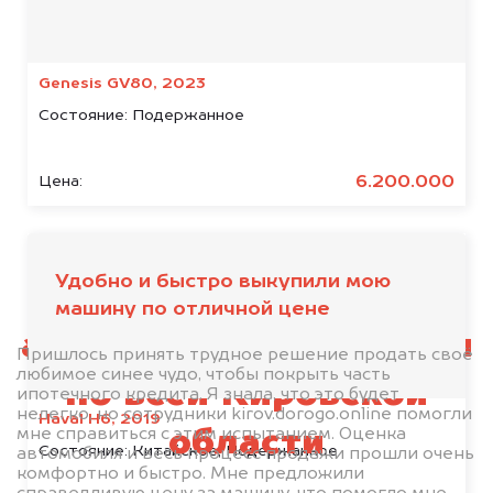
Я даю согласие на обработку своих
персональных данных и соглашаюсь с
политикой конфиденциальности
Genesis GV80, 2023
Состояние:
Подержанное
6.200.000
Цена:
Мы выкупаем
Удобно и быстро выкупили мою
американские
машину по отличной цене
автомобили в Кирове и
Пришлось принять трудное решение продать своё
любимое синее чудо, чтобы покрыть часть
по всей Кировской
ипотечного кредита. Я знала, что это будет
нелегко, но сотрудники kirov.dorogo.online помогли
Haval H6, 2019
мне справиться с этим испытанием. Оценка
области
Состояние:
Китайское, Подержанное
автомобиля и весь процесс продажи прошли очень
комфортно и быстро. Мне предложили