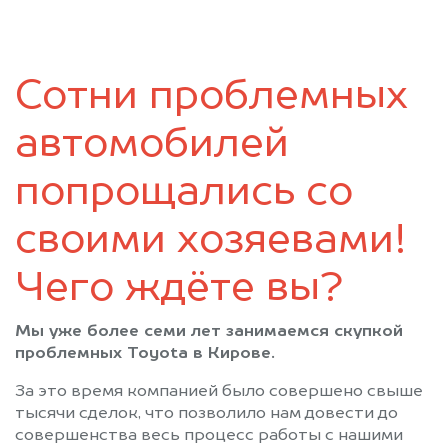
Нагорск
Нема
Нововятск
Нолинск
Омутнинск
Опарино
Сотни проблемных
Оричи
Пижанка
Подосиновец
Санчурск
автомобилей
Свеча
Слободской
Советск
Сосновка
попрощались со
Суна
Тужа
своими хозяевами!
Уни
Уржум
Фаленки
Халтурин
Чего ждёте вы?
Юрья
Яранск
Мы уже более семи лет занимаемся скупкой
проблемных Toyota в Кирове.
За это время компанией было совершено свыше
тысячи сделок, что позволило нам довести до
совершенства весь процесс работы с нашими