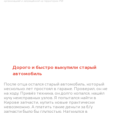
организацией и запрещённой на территории РФ
Мы консультируем
абсолютно
БЕСПЛАТНО
Дорого и быстро выкупили старый
автомобиль
Узнайте стоимость проблемного
После отца остался старый автомобиль, который
автомобиля на разбор.
несколько лет простоял в гараже. Проверил, он не
Мы купим ваше авто на 20.000 руб.
на ходу. Привёз техника, он долго копался, нашёл
кучу неисправных узлов. Я попытался найти в
дороже, чем предлагают на
Кирове запчасти, купить новые практически
невозможно. А платить такие деньги за б/у
автоаукционах.
запчасти было бы глупостью. Наткнулся в