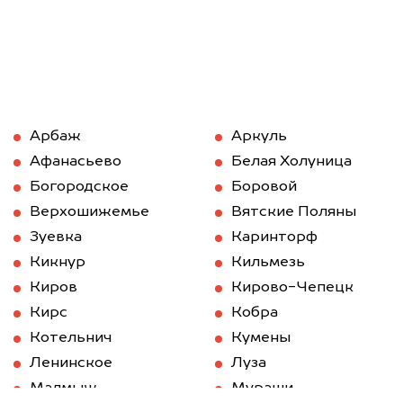
Арбаж
Аркуль
Афанасьево
Белая Холуница
Богородское
Боровой
Верхошижемье
Вятские Поляны
Зуевка
Каринторф
Кикнур
Кильмезь
Киров
Кирово-Чепецк
Кирс
Кобра
Котельнич
Кумены
Ленинское
Луза
Малмыж
Мураши