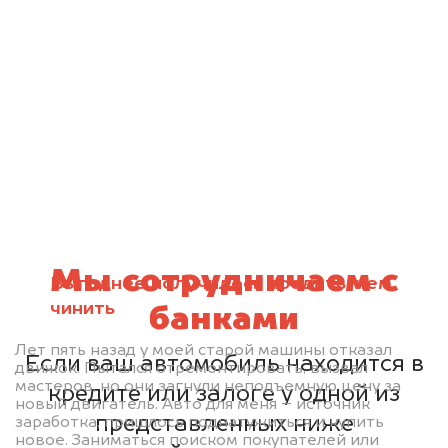
Мы сотрудничаем с
Выгоднее получилось продать, чем
чинить
банками
Лет пять назад у моей старой машины отказал
Если ваш автомобиль находится в
движок. Пытался отремонтировать, вызвал
мастеров, но они загнули неподъемную цену за
кредите или залоге у одной из
новый двигатель. Авто для меня – источник
представленных ниже
заработка, пришлось поднатужиться и купить
новое. Заниматься поиском покупателей или