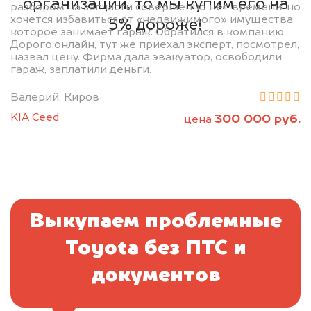
организаций, то мы купим его на
разбором на запчасти совершенно нет времени, но
хочется избавиться от «недвижимого» имущества,
5% дороже!
которое занимает гараж. Обратился в компанию
Дорого.онлайн, тут же приехал эксперт, посмотрел,
назвал цену. Фирма дала эвакуатор, освободили
гараж, заплатили деньги.
Валерий, Киров
KIA Ceed
300 000 руб.
цена
Выкупаем проблемные
Toyota без ПТС и
документов