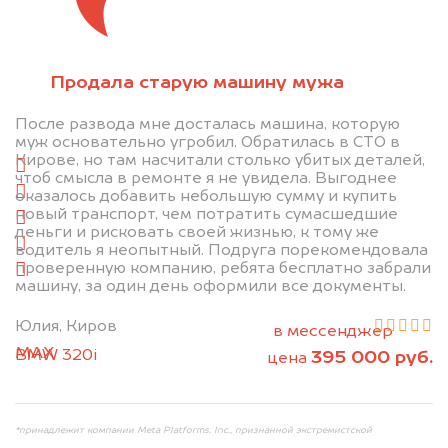
Отправьте фотографии автомобиля — через
Продала старую машину мужа
минуту эксперт-оценщик назовёт сумму.
После развода мне досталась машина, которую
1. Сфотографируйте машину:
муж основательно угробил. Обратилась в СТО в
Кирове, но там насчитали столько убитых деталей,
спереди
чтоб смысла в ремонте я не увидела. Выгоднее
сзади
оказалось добавить небольшую сумму и купить
новый транспорт, чем потратить сумасшедшие
слева
деньги и рисковать своей жизнью, к тому же
справа
водитель я неопытный. Подруга порекомендовала
проверенную компанию, ребята бесплатно забрали
салон
машину, за один день оформили все документы.
2. Отправьте фотографии на номер
Юлия, Киров
+79584983298 по WhatsApp*,
в мессенджер
MAX
или на электронную почту
BMW 320i
395 000 руб.
цена
info@dorogo.online
*принадлежит компании Meta Platforms, Inc., признанной экстремистской