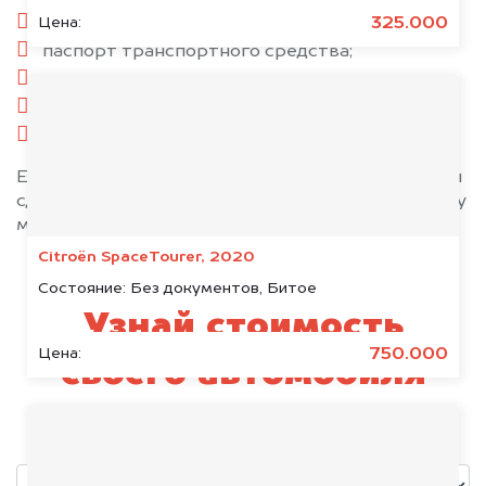
паспорт гражданина РФ;
325.000
Цена:
паспорт транспортного средства;
свидетельство о регистрации;
комплект ключей;
при необходимости — доверенность.
Если у вас нет всех документов, то наши юристы
сделают всё возможное, чтобы оформить сделку
максимально быстро!
Citroën SpaceTourer, 2020
Состояние:
Без документов, Битое
Узнай стоимость
750.000
Цена:
своего автомобиля
уже через пять минут!