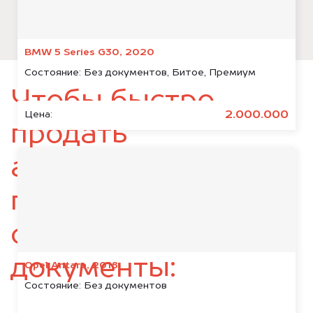
BMW 5 Series G30, 2020
Состояние:
Без документов, Битое, Премиум
Чтобы быстро
2.000.000
Цена:
продать
автомобиль,
подготовьте
следующие
документы:
Opel Antara, 2018
Состояние:
Без документов