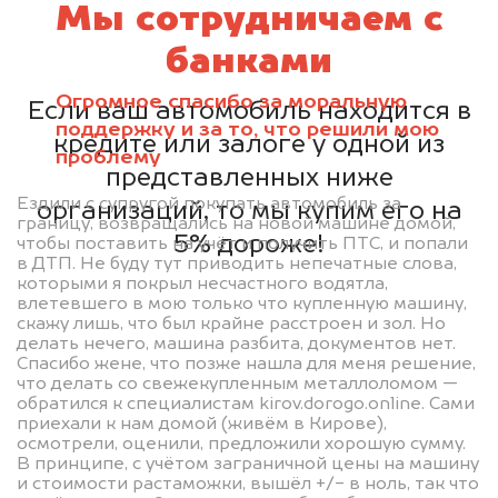
Мы сотрудничаем с
банками
Огромное спасибо за моральную
Если ваш автомобиль находится в
поддержку и за то, что решили мою
кредите или залоге у одной из
проблему
представленных ниже
Ездили с супругой покупать автомобиль за
организаций, то мы купим его на
границу, возвращались на новой машине домой,
5% дороже!
чтобы поставить на учёт и получить ПТС, и попали
в ДТП. Не буду тут приводить непечатные слова,
которыми я покрыл несчастного водятла,
влетевшего в мою только что купленную машину,
скажу лишь, что был крайне расстроен и зол. Но
делать нечего, машина разбита, документов нет.
Спасибо жене, что позже нашла для меня решение,
что делать со свежекупленным металлоломом —
обратился к специалистам kirov.dorogo.online. Сами
приехали к нам домой (живём в Кирове),
осмотрели, оценили, предложили хорошую сумму.
В принципе, с учётом заграничной цены на машину
и стоимости растаможки, вышёл +/- в ноль, так что