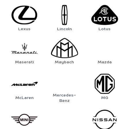
Lexus
Lincoln
Lotus
Maserati
Maybach
Mazda
Mercedes-
McLaren
MG
Benz