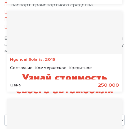
паспорт транспортного средства;
свидетельство о регистрации;
комплект ключей;
при необходимости — доверенность.
Если у вас нет всех документов, то наши юристы
сделают всё возможное, чтобы оформить сделку
максимально быстро!
Hyundai Solaris, 2015
Состояние:
Коммерческое, Кредитное
Узнай стоимость
250.000
Цена:
своего автомобиля
уже через пять минут!