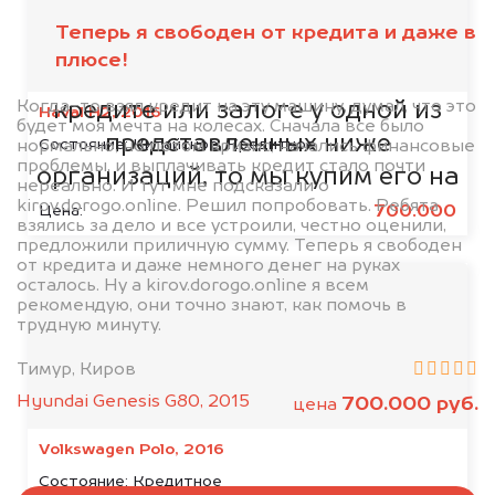
банками
Теперь я свободен от кредита и даже в
плюсе!
Если ваш автомобиль находится в
Когда-то взял кредит на эту машину, думал, что это
кредите или залоге у одной из
Haval H2, 2016
будет моя мечта на колесах. Сначала все было
представленных ниже
Состояние:
Китайское, Кредитное
нормально, но потом кризис, начались финансовые
проблемы, и выплачивать кредит стало почти
организаций, то мы купим его на
нереально. И тут мне подсказали о
kirov.dorogo.online. Решил попробовать. Ребята
5% дороже!
700.000
Цена:
взялись за дело и все устроили, честно оценили,
предложили приличную сумму. Теперь я свободен
от кредита и даже немного денег на руках
осталось. Ну а kirov.dorogo.online я всем
рекомендую, они точно знают, как помочь в
трудную минуту.
Тимур, Киров
Hyundai Genesis G80, 2015
700.000 руб.
цена
Volkswagen Polo, 2016
Состояние:
Кредитное