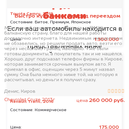
Мы сотрудничаем с
Toyota Camry, 2019
банками
Быстро купили авто перед переездом
Состояние:
Битое, Премиум, Японское
Если ваш автомобиль находится в
Мы с женой решили перебраться на ПМЖ в
балканскую страну, благо для нашей работы
кредите или залоге у одной из
достаточно интернета. Недвижимым имуществом
1.300.000
Цена:
не обзавелись, но решили продать авто, везти его
представленных ниже
через несколько границ накладно. Уже были
организаций, то мы купим его на
готовы документы, а покупатель так и не нашёлся.
Хорошо, друг подсказал телефон фирмы в Кирове,
5% дороже!
которая занимается срочным выкупом авто. Я
приехал в офис, оценщик через 5 минут назвал
сумму. Она была немного ниже той, на которую я
рассчитывал, но деньги я получил сразу.
Денис, Киров
Chevrolet Cruze 2013г
260 000 руб.
цена
Renault Trafic, 2016
Состояние:
Коммерческое
175.000
Цена: