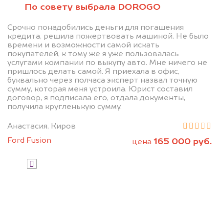
Узнайте стоимость своего
По совету выбрала DOROGO
автомобиля.
Срочно понадобились деньги для погашения
Сравните это с тем, что предлагали
кредита, решила пожертвовать машиной. Не было
другие.
времени и возможности самой искать
покупателей, к тому же я уже пользовалась
услугами компании по выкупу авто. Мне ничего не
пришлось делать самой. Я приехала в офис,
буквально через полчаса эксперт назвал точную
сумму, которая меня устроила. Юрист составил
договор, я подписала его, отдала документы,
получила кругленькую сумму.
Анастасия, Киров
Узнать стоимость
Ford Fusion
165 000 руб.
цена
Я даю согласие на обработку своих
персональных данных и соглашаюсь с
политикой конфиденциальности