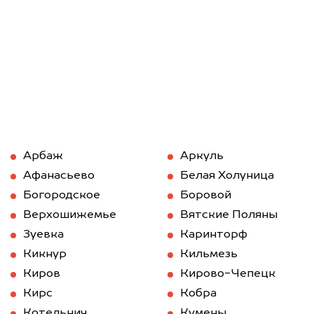
Арбаж
Аркуль
Афанасьево
Белая Холуница
Богородское
Боровой
Верхошижемье
Вятские Поляны
Зуевка
Каринторф
Кикнур
Кильмезь
Киров
Кирово-Чепецк
Кирс
Кобра
Котельнич
Кумены