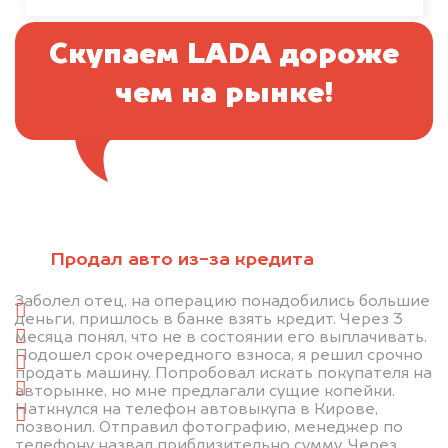
Скупаем LADA дороже
чем на рынке!
Отправьте фотографии автомобиля — через
минуту эксперт-оценщик назовёт сумму.
Продал авто из-за кредита
1. Сфотографируйте машину:
Заболел отец, на операцию понадобились большие
спереди
деньги, пришлось в банке взять кредит. Через 3
месяца понял, что не в состоянии его выплачивать.
сзади
Подошел срок очередного взноса, я решил срочно
слева
продать машину. Попробовал искать покупателя на
справа
авторынке, но мне предлагали сущие копейки.
Наткнулся на телефон автовыкупа в Кирове,
салон
позвонил. Отправил фотографию, менеджер по
телефону назвал приблизительно сумму. Через