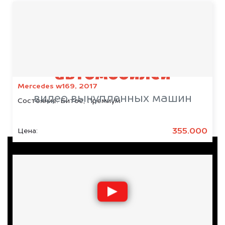
Срочный выкуп
автомобилей
Mercedes w169, 2017
видео выкупленных машин
Состояние:
Битое, Премиум
355.000
Цена: