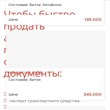
Состояние:
Битое, Китайское
Чтобы быстро
185.000
Цена:
продать
автомобиль,
подготовьте
следующие
документы:
Hyundai i40, 2019
Состояние:
Битое
паспорт гражданина РФ;
345.000
Цена:
паспорт транспортного средства;
свидетельство о регистрации;