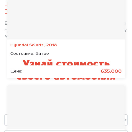
комплект ключей;
при необходимости — доверенность.
Если у вас нет всех документов, то наши юристы
сделают всё возможное, чтобы оформить сделку
максимально быстро!
Hyundai Solaris, 2018
Состояние:
Битое
Узнай стоимость
635.000
Цена:
своего автомобиля
LADA
уже через пять минут!