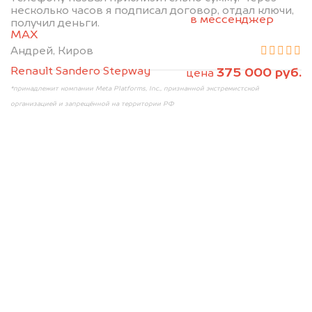
2. Отправьте фотографии на номер
несколько часов я подписал договор, отдал ключи,
+79584983298 по WhatsApp*,
в мессенджер
получил деньги.
MAX
или на электронную почту
info@dorogo.online
Андрей, Киров
Renault Sandero Stepway
375 000 руб.
цена
*принадлежит компании Meta Platforms, Inc., признанной экстремистской
организацией и запрещённой на территории РФ
Мы консультируем
абсолютно
БЕСПЛАТНО