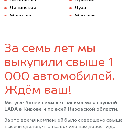
Ленинское
Луза
Малмыж
Мураши
Нагорск
Нема
Нововятск
Нолинск
Омутнинск
Опарино
За семь лет мы
Оричи
Пижанка
Подосиновец
Санчурск
выкупили свыше 1
Свеча
Слободской
Советск
Сосновка
000 автомобилей.
Суна
Тужа
Ждём ваш!
Уни
Уржум
Фаленки
Халтурин
Мы уже более семи лет занимаемся скупкой
Юрья
Яранск
LADA в Кирове и по всей Кировской области.
За это время компанией было совершено свыше
тысячи сделок, что позволило нам довести до