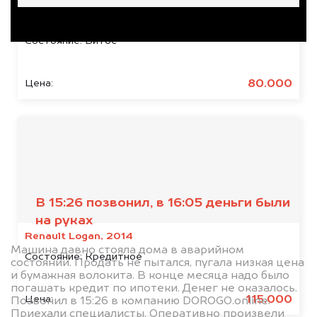
Renault Duster, 2019
Состояние:
Битое
80.000
Цена:
Отзывы наших
клиентов
В 15:26 позвонил, в 16:05 деньги были
на руках
Renault Logan, 2014
Машина давно стояла дома в аварийном
Состояние:
Кредитное
состоянии. Продать не пытался, пугала низкая цена
и бумажная волокита. В конце месяца надо было
погашать кредит по ипотеки. Денег не оказалось.
115.000
Цена:
Позвонил в 15:26 в компанию DOROGO.online.
Приехали специалисты. Оперативно произвели