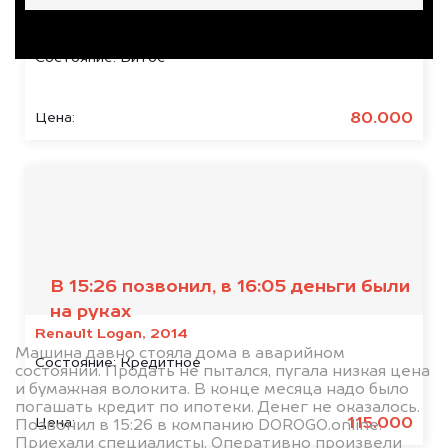
Renault Duster, 2019
Состояние:
Битое
80.000
Цена:
Отзывы наших
клиентов
В 15:26 позвонил, в 16:05 деньги были
на руках
Renault Logan, 2014
Машина давно стояла дома в аварийном
Состояние:
Кредитное
состоянии. Продать не пытался, пугала низкая цена
и бумажная волокита. В конце месяца надо было
погашать кредит по ипотеки. Денег не оказалось.
115.000
Цена:
Позвонил в 15:26 в компанию DOROGO.online.
Приехали специалисты. Оперативно произвели