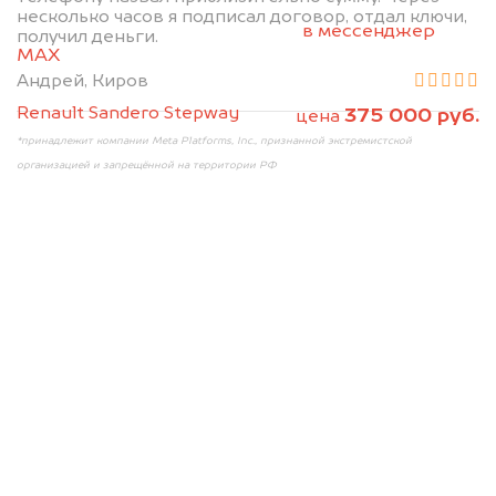
2. Отправьте фотографии на номер
несколько часов я подписал договор, отдал ключи,
+79584983298 по WhatsApp*,
в мессенджер
получил деньги.
MAX
или на электронную почту
info@dorogo.online
Андрей, Киров
Renault Sandero Stepway
375 000 руб.
цена
*принадлежит компании Meta Platforms, Inc., признанной экстремистской
организацией и запрещённой на территории РФ
Мы консультируем
абсолютно
БЕСПЛАТНО