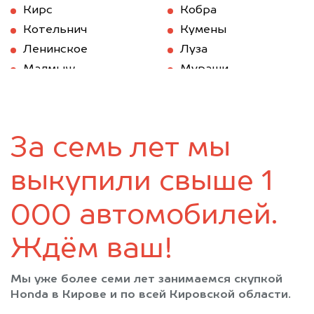
Кирс
Кобра
Котельнич
Кумены
Ленинское
Луза
Малмыж
Мураши
Нагорск
Нема
Нововятск
Нолинск
Омутнинск
Опарино
За семь лет мы
Оричи
Пижанка
Подосиновец
Санчурск
выкупили свыше 1
Свеча
Слободской
Советск
Сосновка
000 автомобилей.
Суна
Тужа
Ждём ваш!
Уни
Уржум
Фаленки
Халтурин
Мы уже более семи лет занимаемся скупкой
Юрья
Яранск
Honda в Кирове и по всей Кировской области.