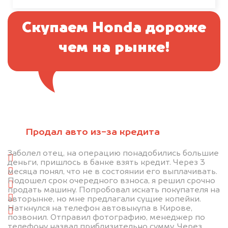
Скупаем Honda дороже
чем на рынке!
Отправьте фотографии автомобиля — через
минуту эксперт-оценщик назовёт сумму.
Продал авто из-за кредита
1. Сфотографируйте машину:
Заболел отец, на операцию понадобились большие
спереди
деньги, пришлось в банке взять кредит. Через 3
месяца понял, что не в состоянии его выплачивать.
сзади
Подошел срок очередного взноса, я решил срочно
слева
продать машину. Попробовал искать покупателя на
справа
авторынке, но мне предлагали сущие копейки.
Наткнулся на телефон автовыкупа в Кирове,
салон
позвонил. Отправил фотографию, менеджер по
телефону назвал приблизительно сумму. Через