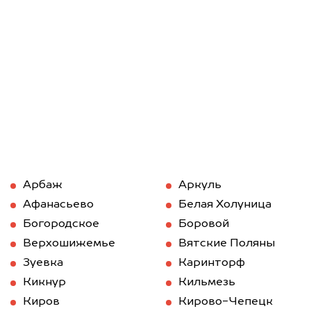
Арбаж
Аркуль
Афанасьево
Белая Холуница
Богородское
Боровой
Верхошижемье
Вятские Поляны
Зуевка
Каринторф
Кикнур
Кильмезь
Киров
Кирово-Чепецк