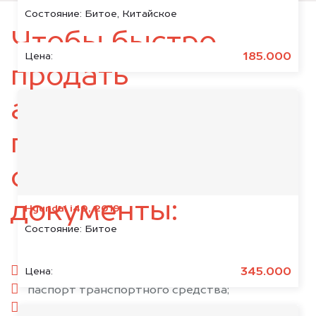
Состояние:
Битое, Китайское
Чтобы быстро
185.000
Цена:
продать
автомобиль,
подготовьте
следующие
документы:
Hyundai i40, 2019
Состояние:
Битое
паспорт гражданина РФ;
345.000
Цена:
паспорт транспортного средства;
свидетельство о регистрации;