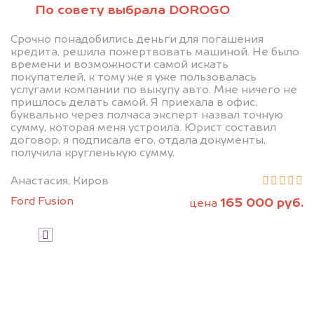
Узнайте стоимость своего
По совету выбрала DOROGO
автомобиля.
Срочно понадобились деньги для погашения
Сравните это с тем, что предлагали
кредита, решила пожертвовать машиной. Не было
другие.
времени и возможности самой искать
покупателей, к тому же я уже пользовалась
услугами компании по выкупу авто. Мне ничего не
пришлось делать самой. Я приехала в офис,
буквально через полчаса эксперт назвал точную
сумму, которая меня устроила. Юрист составил
договор, я подписала его, отдала документы,
получила кругленькую сумму.
Анастасия, Киров
Узнать стоимость
Ford Fusion
165 000 руб.
цена
Я даю согласие на обработку своих
персональных данных и соглашаюсь с
политикой конфиденциальности