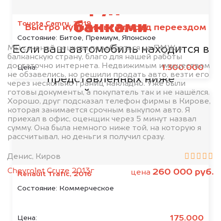
Мы сотрудничаем с
Toyota Camry, 2019
банками
Быстро купили авто перед переездом
Состояние:
Битое, Премиум, Японское
Если ваш автомобиль находится в
Мы с женой решили перебраться на ПМЖ в
балканскую страну, благо для нашей работы
кредите или залоге у одной из
достаточно интернета. Недвижимым имуществом
1.300.000
Цена:
не обзавелись, но решили продать авто, везти его
представленных ниже
через несколько границ накладно. Уже были
организаций, то мы купим его на
готовы документы, а покупатель так и не нашёлся.
Хорошо, друг подсказал телефон фирмы в Кирове,
5% дороже!
которая занимается срочным выкупом авто. Я
приехал в офис, оценщик через 5 минут назвал
сумму. Она была немного ниже той, на которую я
рассчитывал, но деньги я получил сразу.
Денис, Киров
Chevrolet Cruze 2013г
260 000 руб.
цена
Renault Trafic, 2016
Состояние:
Коммерческое
175.000
Цена: