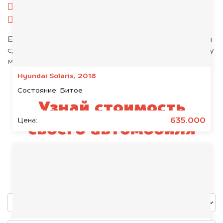
комплект ключей;
при необходимости — доверенность.
Если у вас нет всех документов, то наши юристы
сделают всё возможное, чтобы оформить сделку
максимально быстро!
Hyundai Solaris, 2018
Состояние:
Битое
Узнай стоимость
635.000
Цена:
своего автомобиля
Honda
уже через пять минут!