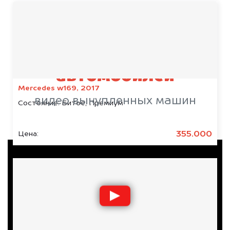
Срочный выкуп
автомобилей
Mercedes w169, 2017
видео выкупленных машин
Состояние:
Битое, Премиум
355.000
Цена: