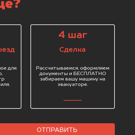
ще?
4 шаг
ыезд
Сделка
ое для
Рассчитываемся, оформляем
о,
документы и БЕСПЛАТНО
тр
забираем вашу машину на
иля.
эвакуаторе.
ОТПРАВИТЬ