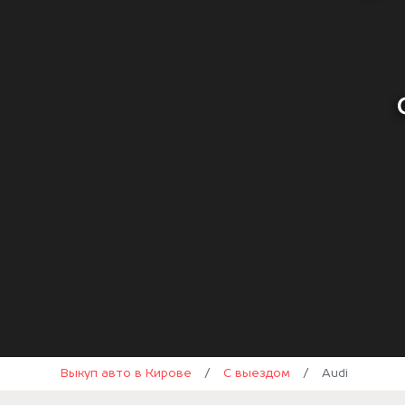
Выкуп авто в Кирове
/
С выездом
/
Audi