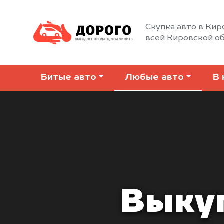
Скупка авто в Кир
всей Кировской о
Битые авто
Любые авто
В 
Выкуп