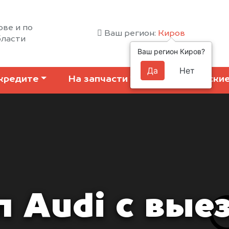
ове и по
Ваш регион:
Киров
бласти
Ваш регион Киров?
Да
Нет
кредите
На запчасти
Коммерчески
 Audi с вые