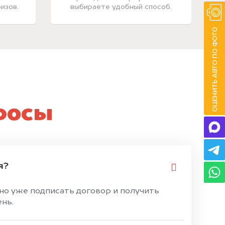
изов.
выбираете удобный способ.
росы
я?
жно уже подписать договор и получить
ень.